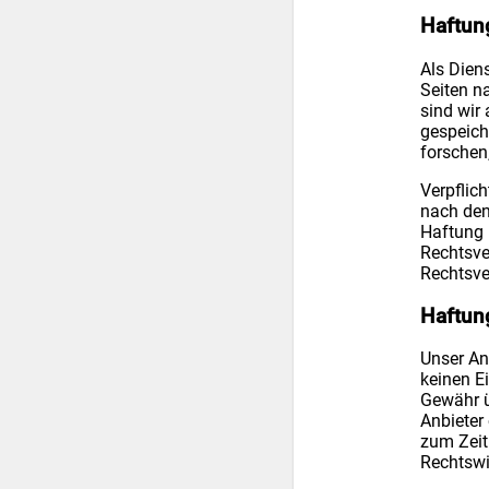
Haftung
Als Dien
Seiten n
sind wir 
gespeich
forschen,
Verpflic
nach den
Haftung 
Rechtsve
Rechtsve
Haftung
Unser Ang
keinen E
Gewähr üb
Anbieter 
zum Zeit
Rechtswi