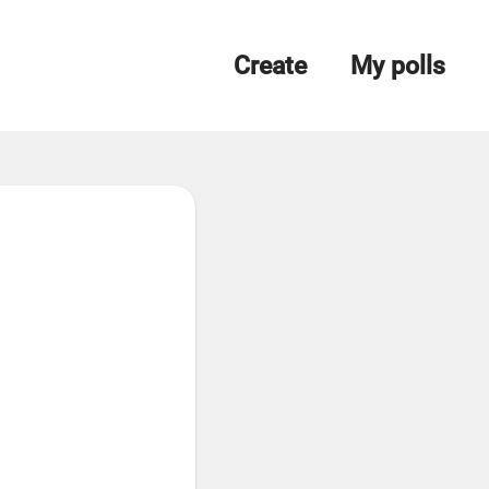
Create
My polls