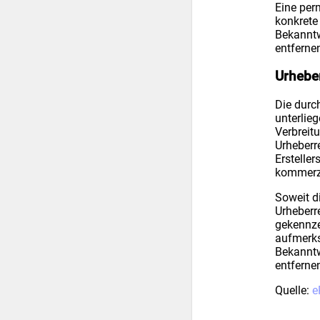
Eine perm
konkrete
Bekanntw
entferne
Urhebe
Die durch
unterlie
Verbreit
Urheberr
Ersteller
kommerzi
Soweit di
Urheberre
gekennze
aufmerks
Bekanntw
entferne
Quelle:
e