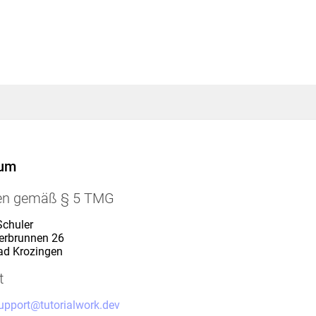
sum
en gemäß § 5 TMG
chuler
rbrunnen 26
ad Krozingen
t
upport@tutorialwork.dev