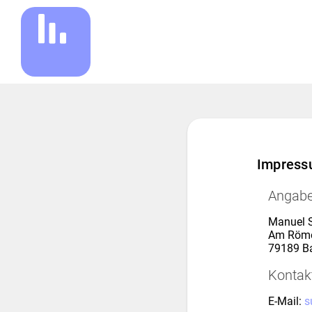
Impres
Angab
Manuel S
Am Röme
79189 B
Kontak
E-Mail:
s