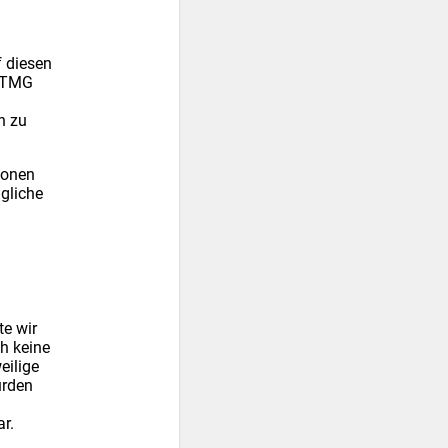
f diesen
0 TMG
n zu
ionen
gliche
te wir
h keine
eilige
urden
r.