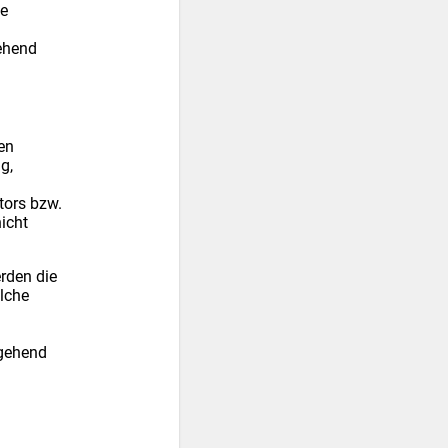
ne
ehend
en
g,
tors bzw.
nicht
erden die
olche
mgehend